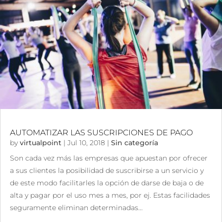
AUTOMATIZAR LAS SUSCRIPCIONES DE PAGO
by
virtualpoint
|
Jul 10, 2018
|
Sin categoría
Son cada vez más las empresas que apuestan por ofrecer
a sus clientes la posibilidad de suscribirse a un servicio y
de este modo facilitarles la opción de darse de baja o de
alta y pagar por el uso mes a mes, por ej. Estas facilidades
seguramente eliminan determinadas...