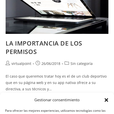
LA IMPORTANCIA DE LOS
PERMISOS
Autor
Publicación
Categoría
virtualpoint
26/06/2018
Sin categoría
de
de
de
la
la
la
El caso que queremos tratar hoy es el de un club deportivo
entrada:
entrada:
entrada:
que en su página web y en su app nativa ofrece a su
directiva, a sus técnicos y…
Gestionar consentimiento
LA
Continuar Leyendo
IMPORTANCIA
DE
Para ofrecer las mejores experiencias, utilizamos tecnologías como las
LOS