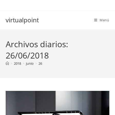
Ir
al
contenido
virtualpoint
Menú
Archivos diarios:
26/06/2018
>
2018
>
junio
>
26