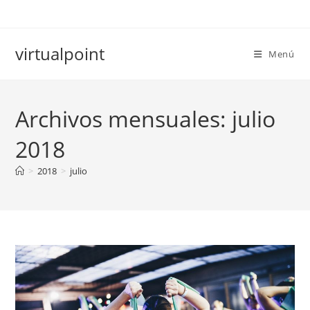
Ir
al
contenido
virtualpoint
Menú
Archivos mensuales: julio
2018
>
2018
>
julio