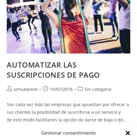
AUTOMATIZAR LAS
SUSCRIPCIONES DE PAGO
Autor
Publicación
Categoría
virtualpoint
10/07/2018
Sin categoría
de
de
de
la
la
la
Son cada vez más las empresas que apuestan por ofrecer a
entrada:
entrada:
entrada:
sus clientes la posibilidad de suscribirse a un servicio y
de este modo facilitarles la opción de darse de baja o de…
Gestionar consentimiento
AUTOMATIZAR
Continuar Leyendo