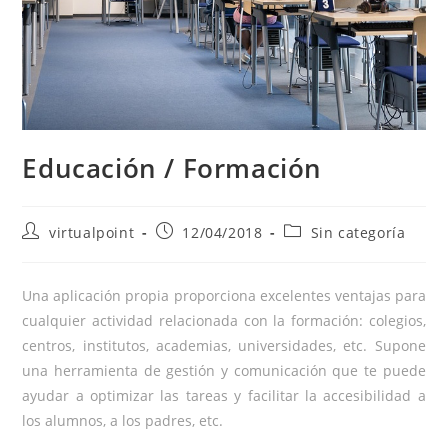
Educación / Formación
Autor
Publicación
Categoría
virtualpoint
12/04/2018
Sin categoría
de
de
de
la
la
la
entrada:
entrada:
entrada:
Una aplicación propia proporciona excelentes ventajas para
cualquier actividad relacionada con la formación: colegios,
centros, institutos, academias, universidades, etc. Supone
una herramienta de gestión y comunicación que te puede
ayudar a optimizar las tareas y facilitar la accesibilidad a
los alumnos, a los padres, etc.