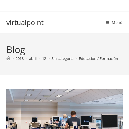
Ir
al
contenido
virtualpoint
Menú
Blog
>
2018
>
abril
>
12
>
Sin categoría
>
Educación / Formación